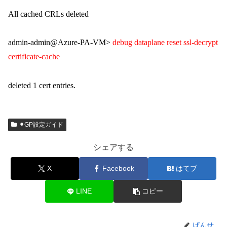
All cached CRLs deleted
admin-admin@Azure-PA-VM>
debug dataplane reset ssl-decrypt
certificate-cache
deleted 1 cert entries.
⚫︎GP設定ガイド
シェアする
X
Facebook
はてブ
LINE
コピー
ぱんせ