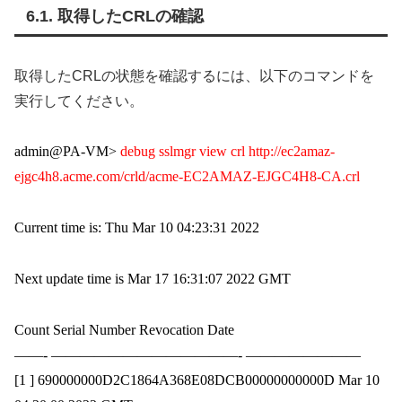
取得したCRLの確認
取得したCRLの状態を確認するには、以下のコマンドを
実行してください。
admin@PA-VM>
debug sslmgr view crl http://ec2amaz-
ejgc4h8.acme.com/crld/acme-EC2AMAZ-EJGC4H8-CA.crl
Current time is: Thu Mar 10 04:23:31 2022
Next update time is Mar 17 16:31:07 2022 GMT
Count Serial Number Revocation Date
——- —————————————- ————————
[1 ] 690000000D2C1864A368E08DCB00000000000D Mar 10