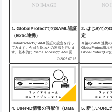
GlobalProtectでのSAML認証
はじめてのGlo
（Extic連携）
定
GlobalProtectでSAML認証の設定を行っ
今後のSAML連携
てみます。今回もExticとの連携を行いま
GlobalProtec
す。基本的にPrisma AccessのSAML認証
GlobalProtect
（Extic編）とやることは同じです。はじ
能なVPN機能です。以前
2026.07.15
めてのGlobalProtect設定で構築した構成
のセットアップ方
を...
いますが、認...
User-ID情報の再配信（Data
新しいURL