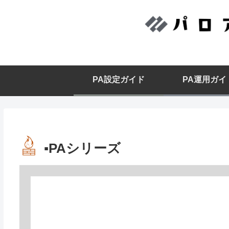
PA設定ガイド
PA運用ガイ
▪️PAシリーズ