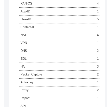
PAN-OS
4
App-ID
1
User-ID
5
Content-ID
1
NAT
4
VPN
1
DNS
2
EDL
1
HA
3
Packet Capture
2
Auto-Tag
1
Proxy
2
Report
1
API
1