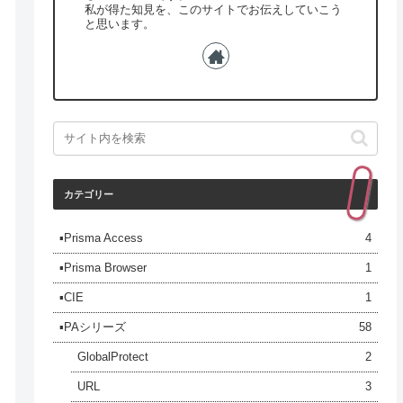
私が得た知見を、このサイトでお伝えしていこう
と思います。
カテゴリー
▪️Prisma Access
4
▪️Prisma Browser
1
▪️CIE
1
▪️PAシリーズ
58
GlobalProtect
2
URL
3