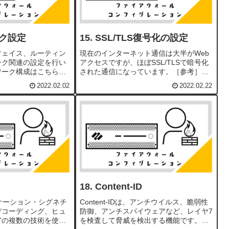
ク設定
SSL/TLS復号化の設定
フェイス、ルーティン
現在のインターネット通信は大半がWeb
ーク関連の設定を行い
アクセスですが、ほぼSSL/TLSで暗号化
ワーク構成はこちらを
された通信になっています。［参考］
ーンの設定ゾーンは、
Google透明性レポート: ウェブ上での
2022.02.02
2022.02.22
ンターフェイスをグル
HTTPS 暗号化SSL/TLSによって暗号化さ
めの設定です。ゾーン
れた通信は、Firewallで脅威...
ン間...
Content-ID
リケーション・シグネチ
Content-IDは、アンチウイルス、脆弱性
デコーディング、ヒュ
防御、アンチスパイウェアなど、レイヤ7
どの複数の技術を使っ
を検査して脅威を検出する機能です。以