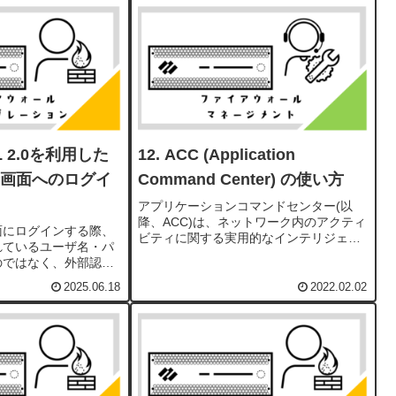
.
集し、将来量子コンピュータが実用化さ
れた後に解読する...
ML 2.0を利用した
ACC (Application
理者画面へのログイ
Command Center) の使い方
アプリケーションコマンドセンター(以
降、ACC)は、ネットワーク内のアクティ
画面にログインする際、
ビティに関する実用的なインテリジェン
れているユーザ名・パ
スを提供する分析ツールです。 ACCは、
のではなく、外部認証
ファイアウォールログを使用して、ネッ
とがあります。今回は
トワーク上のトラフィックの傾向をグラ
2025.06.18
2022.02.02
バとして、SAML 2.0
フィカルに表現し...
サインオンの設定方法