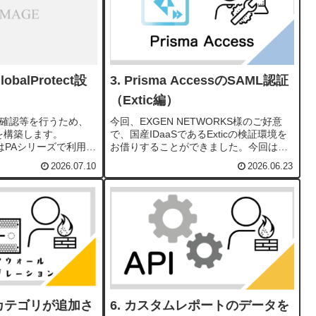
balProtect設
Prisma AccessのSAML認証
（Extic編）
の確認等を行うため、
今回、EXGEN NETWORKS様のご好意
t環境を構築します。
で、国産IDaaSであるExticの検証環境を
(GP)はPAシリーズで利用可
お借りすることができました。今回は、
もGlobal Protect
最低限の設定でPrismaAccessのMU接続
2026.07.10
2026.06.23
法については紹介して
時のSAML認証を行います。extic 側の設
定まずはExticに...
カテゴリが追加さ
カスタムレポートのデータを