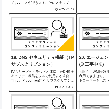
てアプリケーショ
ておくことができます。そのスナップシ
す。以降、App-I
ョットをロードすることで、その時実施
定して、その動作
2022.01.19
したコンフィグレーションまで戻ること
準備］HTTP...
ができます。スナップショットの保存こ
こまで実施し...
DNS セキュリティ機能（TP
エージェント
サブスクリプション）
(※工事中※)
PAシリーズのクラウドと連携したDNS セ
※現在、WMIを利
キュリティ機能をフルで利用する場合、
利用できません。［
Threat Prevention(TP) サブスクリプショ
トローラーをホストし
ンとDNSセキュリティ サブスクリプショ
ーバーにCVE-2021
2025.03.30
ンの2つのサブスクリプションが必要にな
Microsoftのセ
ります。Advanced...
トールすると、ドメ