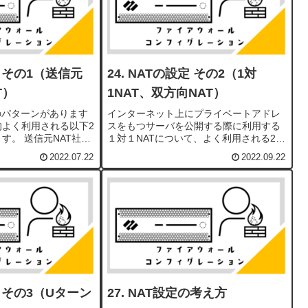
 その1（送信元
NATの設定 その2（1対
T）
1NAT、双方向NAT）
のパターンがあります
インターネット上にプライベートアドレ
的よく利用される以下2
スをもつサーバを公開する際に利用する
す。 送信元NAT社内
１対１NATについて、よく利用される2つ
ネット上のサーバへ接
の設定をご紹介します。１対１ NAT送信
2022.07.22
2022.09.22
設定です。 宛先NAT
元NATポリシーと宛先NATポリシーを個
の端末が、社内のサー
別に設定する方法です。Bidirectional...
 その3（Uターン
NAT設定の考え方