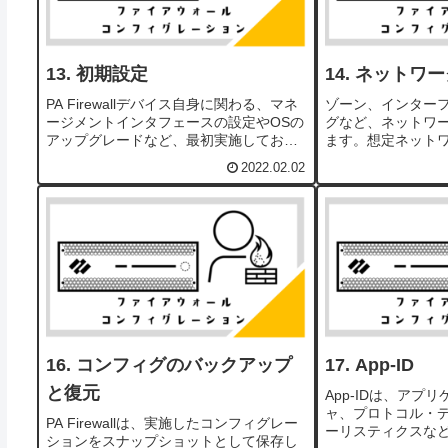
初期設定
ネットワー
PA Firewallデバイス自身に関わる、マネ
ゾーン、インター
ージメントインタフェースの設定やOSの
グなど、ネットワ
アップグレードなど、最初実施しておく
ます。想定ネット
べき作業です。想定ネットワーク構成は
参照ください。ゾ
2022.02.02
こちらを参照ください。マネージメント
物理または仮想イ
IPの設定マネージメントインターフェイ
ープとして扱うた
スのデフ...
によって、異なるゾー
コンフィグのバックアップ
App-ID
と復元
App-IDは、アプ
ャ、プロトコル・
PA Firewallは、実施したコンフィグレー
ーリスティクスな
ションをスナップショットとして保存し