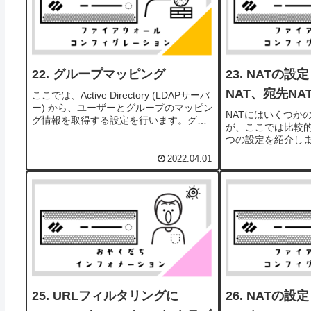
グループマッピング
NATの設定
NAT、宛先NA
ここでは、Active Directory (LDAPサーバ
ー) から、ユーザーとグループのマッピン
NATにはいくつか
グ情報を取得する設定を行います。グル
が、ここでは比較
ープマッピングは、グループ単位のセキ
つの設定を紹介しま
ュリティポリシーを設定したい、という
端末が、インター
場合に必要となる機能です。勘違い...
2022.04.01
続する際によく使う
インターネット上
バへ接続する...
URLフィルタリングに
NATの設定