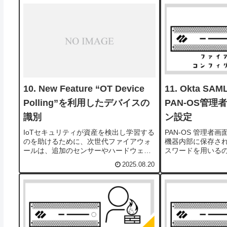
め、カフェなど不特定多数のユーザーが
キシの設定方法に..
利用するNWではよく...
New Feature “OT Device
Okta SA
Polling”を利用したデバイスの
PAN-OS管
識別
ン設定
IoTセキュリティが資産を検出し学習する
PAN-OS 管理者
のを助けるために、次世代ファイアウォ
機器内部に保存さ
ールは、追加のセンサーやハードウェア
スワードを用いる
を必要とせずに、特定のプロトコルを使
サーバを用いるこ
2025.08.20
用してデバイスをポーリングできます。
Oktaを外部認証サー
ネットワークの展開によっては、IoTセキ
を用いたシングル
ュリティを備えた...
をご紹...