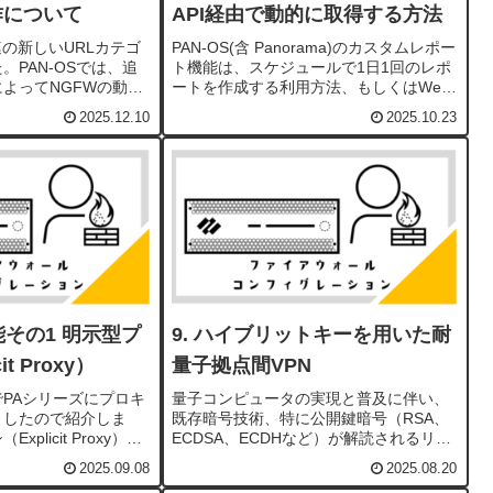
作について
API経由で動的に取得する方法
連の新しいURLカテゴ
PAN-OS(含 Panorama)のカスタムレポー
。PAN-OSでは、追
ト機能は、スケジュールで1日1回のレポ
よってNGFWの動作
ートを作成する利用方法、もしくはWeb-
に、デフォルトプロフ
UIのカスタムレポート内の"Run Now"ボ
2025.12.10
2025.10.23
)を除き、新しいカテゴリ
タンからオンデマンドで作成する利用方
得なし）」で追加さ...
法があります。1時間毎にカス...
その1 明示型プ
ハイブリットキーを用いた耐
t Proxy）
量子拠点間VPN
以降でPAシリーズにプロキ
量子コンピュータの実現と普及に伴い、
ましたので紹介しま
既存暗号技術、特に公開鍵暗号（RSA、
plicit Proxy）と
ECDSA、ECDHなど）が解読されるリス
sparent Proxy）ど
クが指摘されています。この脅威はすで
2025.09.08
2025.08.20
す。今回は明示型プロ
に存在し、先に暗号化されたデータを収