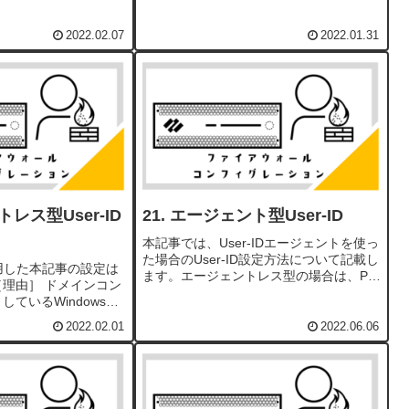
ンを識別する機能で
降、それぞれの脅威防御を設定して、比
Dを使ったポリシーを設
較的容易に実現できる擬似攻撃で、動作
を確認します。［事前
を確認します。アンチウイルスウイルス
2022.02.07
2022.01.31
をブロックす...
レス型User-ID
エージェント型User-ID
本記事では、User-IDエージェントを使っ
た場合のUser-ID設定方法について記載し
用した本記事の設定は
ます。エージェントレス型の場合は、PA
理由］ ドメインコン
Firewallが直接Active Directoryに問い合わ
ているWindowsサ
せを行いますが、エージェント型の場合
-26414に関連する
は、PA F...
2022.02.01
2022.06.06
キュリティパッチをインス
インコントロ...