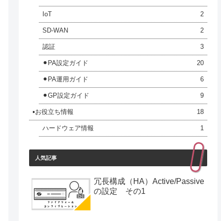
IoT
2
SD-WAN
2
認証
3
⚫︎PA設定ガイド
20
⚫︎PA運用ガイド
6
⚫︎GP設定ガイド
9
▪️お役立ち情報
18
ハードウェア情報
1
人気記事
冗長構成（HA）Active/Passive
の設定 その1