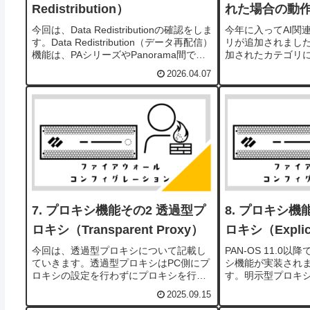
Redistribution）
れた場合の動
今回は、Data Redistributionの確認をしま
今年に入ってAI関
す。Data Redistribution（データ再配信）
リが追加されました
機能は、PAシリーズやPanorama間で
加されたカテゴリに
User-IDやTag情報を共有する機能です。
が変わらないよう
2026.04.07
この機能を利用することで、VPN接続...
ァイル(default
は「allow（ログ取
プロキシ機能その2 透過型プ
プロキシ機能
ロキシ（Transparent Proxy）
ロキシ（Explici
今回は、透過型プロキシについて記載し
PAN-OS 11.0
ていきます。透過型プロキシはPC側にプ
シ機能が実装され
ロキシの設定を行わずにプロキシを行う
す。明示型プロキシ（Ex
機能です。クライアントの設定を変更せ
透過型プロキシ（Tran
2025.09.15
ずに、WEBセキュリティを実行できるた
ちらも利用可能で