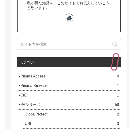
私が得た知見を、このサイトでお伝えしていこう
と思います。
カテゴリー
▪️Prisma Access
4
▪️Prisma Browser
1
▪️CIE
1
▪️PAシリーズ
58
GlobalProtect
2
URL
3