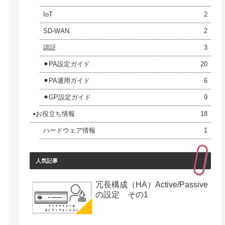
IoT
2
SD-WAN
2
認証
3
⚫︎PA設定ガイド
20
⚫︎PA運用ガイド
6
⚫︎GP設定ガイド
9
▪️お役立ち情報
18
ハードウェア情報
1
人気記事
冗長構成（HA）Active/Passive
の設定 その1