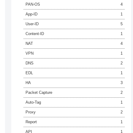
PAN-OS
4
App-ID
1
User-ID
5
Content-ID
1
NAT
4
VPN
1
DNS
2
EDL
1
HA
3
Packet Capture
2
Auto-Tag
1
Proxy
2
Report
1
API
1