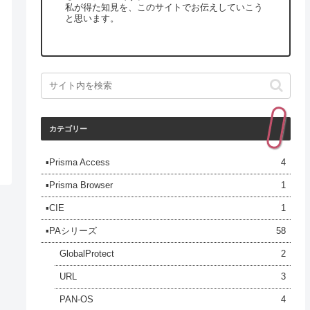
私が得た知見を、このサイトでお伝えしていこう
と思います。
カテゴリー
▪️Prisma Access
4
▪️Prisma Browser
1
▪️CIE
1
▪️PAシリーズ
58
GlobalProtect
2
URL
3
PAN-OS
4