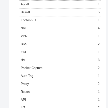
App-ID
1
User-ID
5
Content-ID
1
NAT
4
VPN
1
DNS
2
EDL
1
HA
3
Packet Capture
2
Auto-Tag
1
Proxy
2
Report
1
API
1
IoT
2