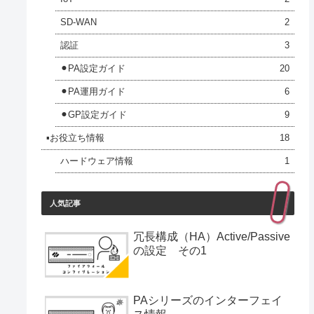
SD-WAN
2
認証
3
⚫︎PA設定ガイド
20
⚫︎PA運用ガイド
6
⚫︎GP設定ガイド
9
▪️お役立ち情報
18
ハードウェア情報
1
人気記事
冗長構成（HA）Active/Passive
の設定 その1
PAシリーズのインターフェイ